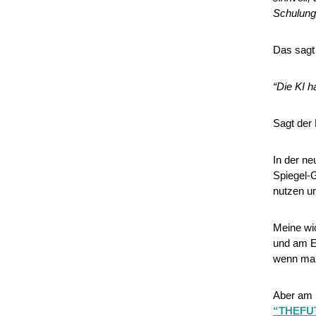
Schulungs
Das sagt 
“Die KI h
Sagt der 
In der ne
Spiegel-G
nutzen un
Meine wi
und am En
wenn man
“THEFU