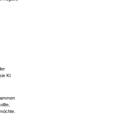
er 
ie KI 
usammen 
lte, 
 möchte.