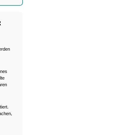
t
rden 
rnes 
te 
ren 
ert. 
achen, 