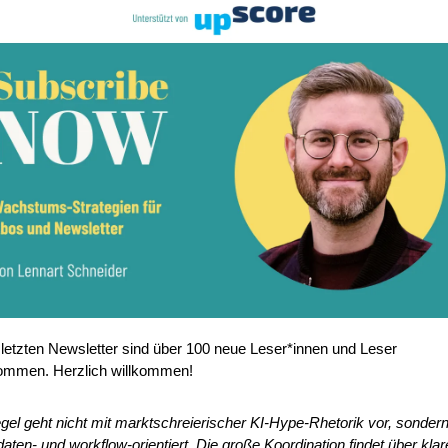
letzten Newsletter sind über 100 neue Leser*innen und Leser 
mmen. Herzlich willkommen!
gel geht nicht mit marktschreierischer KI-Hype-Rhetorik vor, sondern
 daten- und workflow-orientiert. Die große Koordination findet über klar