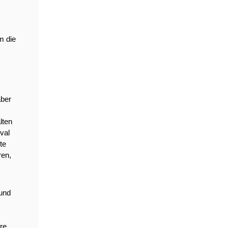
 die 
ber 
ten 
al 
e 
en, 
und 
e, 