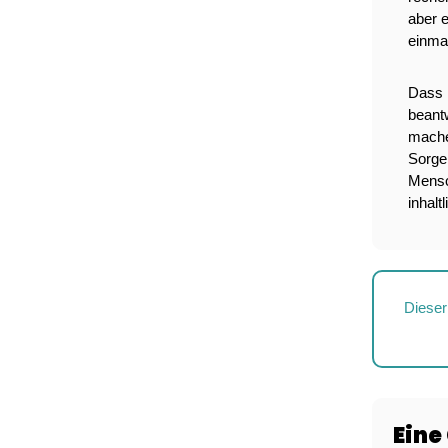
aber e
einmal
Dass 
beantw
machen
Sorgen
Mensch
inhalt
Dieser 
Eine