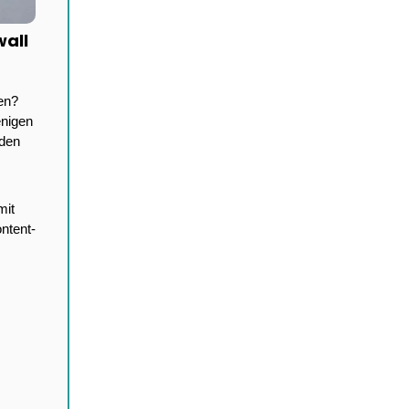
all 
n? 
nigen 
den 
it 
ntent-