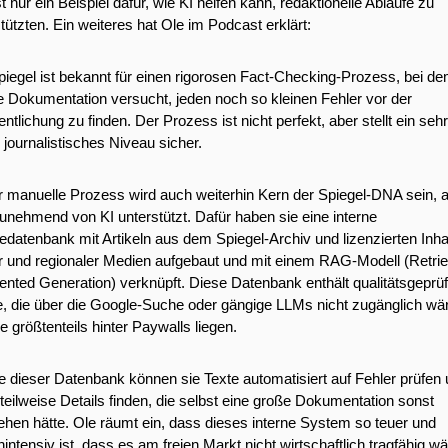
t nur ein Beispiel dafür, wie KI helfen kann, redaktionelle Abläufe zu 
tützten. Ein weiteres hat Ole im Podcast erklärt: 
iegel ist bekannt für einen rigorosen Fact-Checking-Prozess, bei dem
e Dokumentation versucht, jeden noch so kleinen Fehler vor der 
entlichung zu finden. Der Prozess ist nicht perfekt, aber stellt ein sehr 
journalistisches Niveau sicher.
r manuelle Prozess wird auch weiterhin Kern der Spiegel-DNA sein, a
unehmend von KI unterstützt. Dafür haben sie eine interne 
datenbank mit Artikeln aus dem Spiegel-Archiv und lizenzierten Inhal
er und regionaler Medien aufgebaut und mit einem RAG-Modell (Retriev
ted Generation) verknüpft. Diese Datenbank enthält qualitätsgeprüft
e, die über die Google-Suche oder gängige LLMs nicht zugänglich wär
ie größtenteils hinter Paywalls liegen.
fe dieser Datenbank können sie Texte automatisiert auf Fehler prüfen 
teilweise Details finden, die selbst eine große Dokumentation sonst 
hen hätte. Ole räumt ein, dass dieses interne System so teuer und 
intensiv ist, dass es am freien Markt nicht wirtschaftlich tragfähig wär