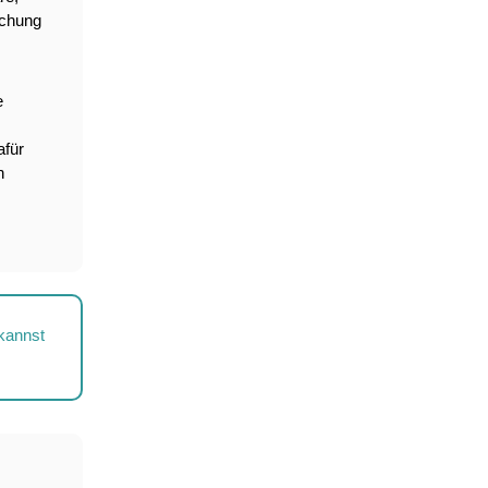
ichung 
 
für 
 
kannst 