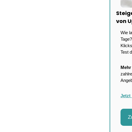
Steig
von U
Wie l
Tage?
Klicks
Test 
Mehr 
zahlr
Angeb
Jetzt
Z