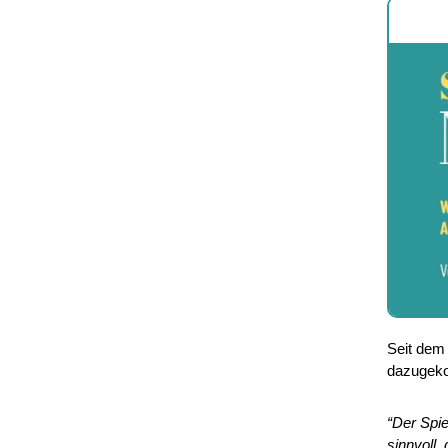
Seit dem 
dazugeko
“Der Spie
sinnvoll,