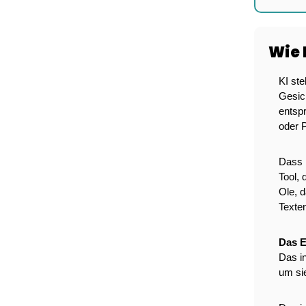
Wie 
KI ste
Gesich
entsp
oder 
Dass 
Tool, 
Ole, d
Texte
Das E
Das in
um si