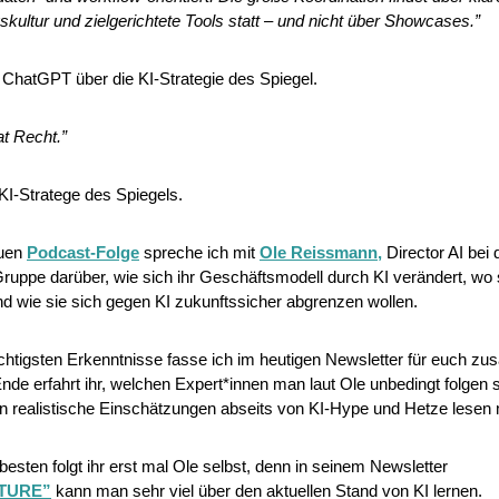
kultur und zielgerichtete Tools statt – und nicht über Showcases.”
ChatGPT über die KI-Strategie des Spiegel. 
at Recht.”
KI-Stratege des Spiegels.
uen 
Podcast-Folge
 spreche ich mit 
Ole Reissmann,
 Director AI bei d
ruppe darüber, wie sich ihr Geschäftsmodell durch KI verändert, wo s
d wie sie sich gegen KI zukunftssicher abgrenzen wollen.
chtigsten Erkenntnisse fasse ich im heutigen Newsletter für euch z
de erfahrt ihr, welchen Expert*innen man laut Ole unbedingt folgen sol
 realistische Einschätzungen abseits von KI-Hype und Hetze lesen
Aber am besten folgt ihr erst mal Ole selbst, denn in seinem Newsletter 
TURE”
 kann man sehr viel über den aktuellen Stand von KI lernen.