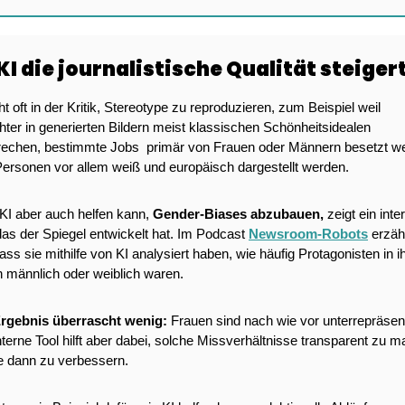
KI die journalistische Qualität steiger
ht oft in der Kritik, Stereotype zu reproduzieren, zum Beispiel weil 
ter in generierten Bildern meist klassischen Schönheitsidealen 
rechen, bestimmte Jobs  primär von Frauen oder Männern besetzt we
Personen vor allem weiß und europäisch dargestellt werden. 
KI aber auch helfen kann, 
Gender-Biases abzubauen,
 zeigt ein inte
das der Spiegel entwickelt hat. Im Podcast 
Newsroom-Robots
 erzähl
ass sie mithilfe von KI analysiert haben, wie häufig Protagonisten in ih
n männlich oder weiblich waren. 
rgebnis überrascht wenig: 
Frauen sind nach wie vor unterrepräsenti
terne Tool hilft aber dabei, solche Missverhältnisse transparent zu m
e dann zu verbessern.