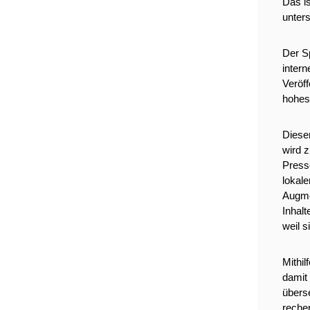
Das is
unters
Der Sp
intern
Veröff
hohes 
Diese
wird z
Presse
lokal
Augmen
Inhalt
weil s
Mithil
damit 
überse
rechen