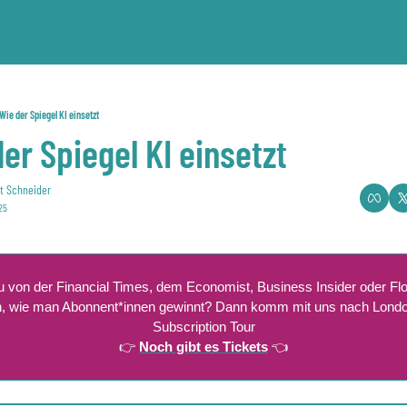
Wie der Spiegel KI einsetzt
er Spiegel KI einsetzt
t Schneider
025
du von der Financial Times, dem Economist, Business Insider oder Flo
n, wie man Abonnent*innen gewinnt? Dann komm mit uns nach London
Subscription Tour
👉 
Noch gibt es Tickets
 👈