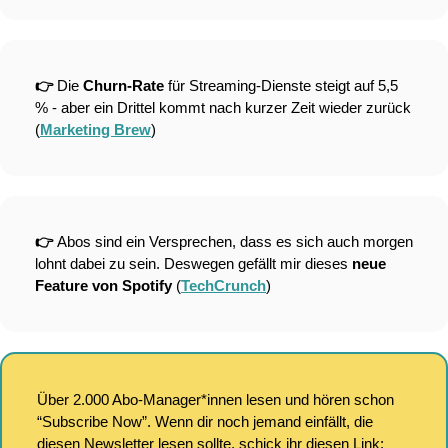
👉 
Die 
Churn-Rate
 für Streaming-Dienste steigt auf 5,5 
% - aber ein Drittel kommt nach kurzer Zeit wieder zurück 
(
Marketing Brew
)
👉 
Abos sind ein Versprechen, dass es sich auch morgen 
lohnt dabei zu sein. Deswegen gefällt mir dieses 
neue 
Feature von Spotify
 (
TechCrunch
)
Über 2.000 Abo-Manager*innen lesen und hören schon 
“Subscribe Now”. Wenn dir noch jemand einfällt, die 
diesen Newsletter lesen sollte, schick ihr diesen Link: