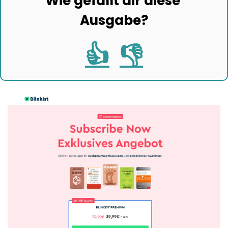
Wie gefällt dir diese 
Ausgabe?
👍
👎