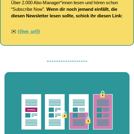
Über 2.000 Abo-Manager*innen lesen und hören schon 
“Subscribe Now”. 
Wenn dir noch jemand einfällt, die 
diesen Newsletter lesen sollte, schick ihr diesen Link:
✉️ 
{{live_url}}