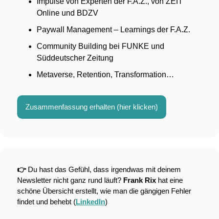
Impulse von Experten der F.A.Z., von ZEIT 
Online und BDZV
Paywall Management – Learnings der F.A.Z.
Community Building bei FUNKE und 
Süddeutscher Zeitung
Metaverse, Retention, Transformation…
Zusammenfassung erhalten (hier klicken)
👉 
Du hast das Gefühl, dass irgendwas mit deinem 
Newsletter nicht ganz rund läuft? 
Frank Rix
 hat eine 
schöne Übersicht erstellt, wie man die gängigen Fehler 
findet und behebt (
LinkedIn
)