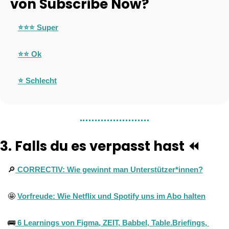
von Subscribe Now?
⭐⭐⭐ Super
⭐⭐
 Ok
⭐
 Schlecht
3. Falls du es verpasst hast ⏪ 
🔎
 CORRECTIV: Wie gewinnt man Unterstützer*innen?
🤩
Vorfreude: Wie Netflix und Spotify uns im Abo halten
🚌
 6 Learnings von Figma, ZEIT, Babbel, Table.Briefings, 